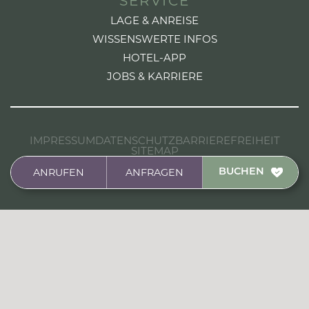
SERVICE
LAGE & ANREISE
WISSENSWERTE INFOS
HOTEL-APP
JOBS & KARRIERE
IMPRESSUM
DATENSCHUTZ
BARRIEREFREIHEIT
SITEMAP
HANDCRAFTED FROM A DESIGN TO CODE BY
ANRUFEN
ANFRAGEN
BUCHEN
STUDIOELF.AT